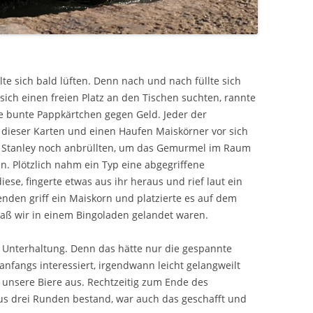
lte sich bald lüften. Denn nach und nach füllte sich
ich einen freien Platz an den Tischen suchten, rannte
e bunte Pappkärtchen gegen Geld. Jeder der
ieser Karten und einen Haufen Maiskörner vor sich
d Stanley noch anbrüllten, um das Gemurmel im Raum
n. Plötzlich nahm ein Typ eine abgegriffene
diese, fingerte etwas aus ihr heraus und rief laut ein
enden griff ein Maiskorn und platzierte es auf dem
aß wir in einem Bingoladen gelandet waren.
r Unterhaltung. Denn das hätte nur die gespannte
 anfangs interessiert, irgendwann leicht gelangweilt
unsere Biere aus. Rechtzeitig zum Ende des
us drei Runden bestand, war auch das geschafft und