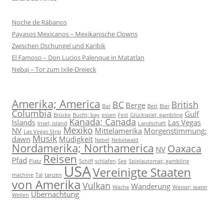
Noche de Rábanos
Payasos Mexicanos – Mexikanische Clowns
Zwischen Dschungel und Karibik
El Famoso – Don Lucios Palenque in Matatlan
Nebaj – Tor zum Ixile-Dreieck
Amerika; America
BC
British
Berge
Bar
Bett
Bier
Columbia
Gulf
Brücke
Bucht; bay
essen
Fest
Glückspiel; gambling
Kanada; Canada
Islands
Las Vegas
Insel; island
Landschaft
Mexiko
NV
Mittelamerika
Morgenstimmung;
Las Vegas Strip
Musik
dawn
Müdigkeit
Nebel
Nebelwald
Nordamerika; Northamerica
Oaxaca
NV
Reisen
Pfad
Platz
Schiff
schlafen
See
Spielautomat; gambling
USA
Vereinigte Staaten
machine
Tal
tanzen
von Amerika
Vulkan
Wanderung
Wache
Wasser; water
Übernachtung
Wellen