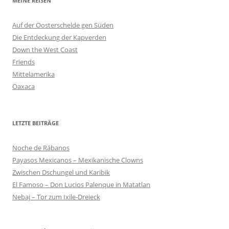
MEINE REISEN
Auf der Oosterschelde gen Süden
Die Entdeckung der Kapverden
Down the West Coast
Friends
Mittelamerika
Oaxaca
LETZTE BEITRÄGE
Noche de Rábanos
Payasos Mexicanos – Mexikanische Clowns
Zwischen Dschungel und Karibik
El Famoso – Don Lucios Palenque in Matatlan
Nebaj – Tor zum Ixile-Dreieck