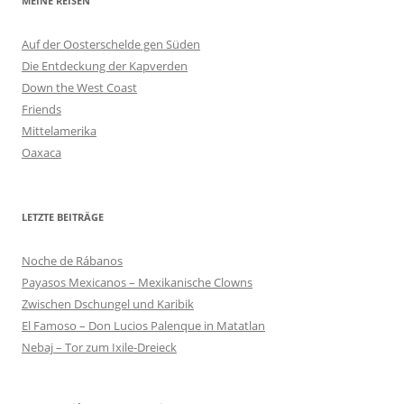
MEINE REISEN
Auf der Oosterschelde gen Süden
Die Entdeckung der Kapverden
Down the West Coast
Friends
Mittelamerika
Oaxaca
LETZTE BEITRÄGE
Noche de Rábanos
Payasos Mexicanos – Mexikanische Clowns
Zwischen Dschungel und Karibik
El Famoso – Don Lucios Palenque in Matatlan
Nebaj – Tor zum Ixile-Dreieck