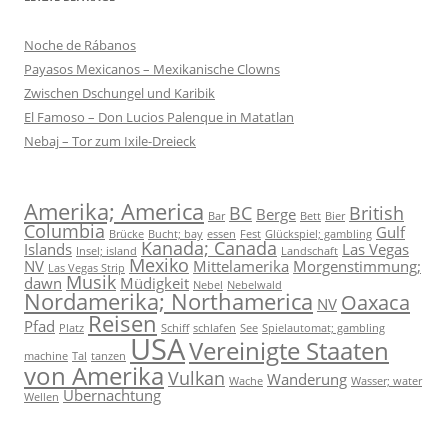
Noche de Rábanos
Payasos Mexicanos – Mexikanische Clowns
Zwischen Dschungel und Karibik
El Famoso – Don Lucios Palenque in Matatlan
Nebaj – Tor zum Ixile-Dreieck
Amerika; America
BC
British
Berge
Bar
Bett
Bier
Columbia
Gulf
Brücke
Bucht; bay
essen
Fest
Glückspiel; gambling
Kanada; Canada
Islands
Las Vegas
Insel; island
Landschaft
Mexiko
NV
Mittelamerika
Morgenstimmung;
Las Vegas Strip
Musik
dawn
Müdigkeit
Nebel
Nebelwald
Nordamerika; Northamerica
Oaxaca
NV
Reisen
Pfad
Platz
Schiff
schlafen
See
Spielautomat; gambling
USA
Vereinigte Staaten
machine
Tal
tanzen
von Amerika
Vulkan
Wanderung
Wache
Wasser; water
Übernachtung
Wellen