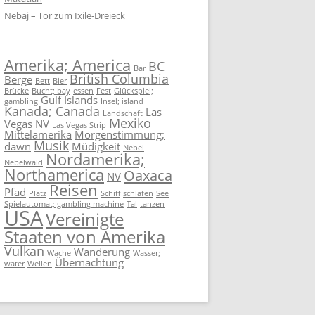
Nebaj – Tor zum Ixile-Dreieck
Amerika; America
BC
Bar
British Columbia
Berge
Bett
Bier
Brücke
Bucht; bay
essen
Fest
Glückspiel;
Gulf Islands
gambling
Insel; island
Kanada; Canada
Las
Landschaft
Mexiko
Vegas NV
Las Vegas Strip
Mittelamerika
Morgenstimmung;
Musik
dawn
Müdigkeit
Nebel
Nordamerika;
Nebelwald
Northamerica
Oaxaca
NV
Reisen
Pfad
Platz
Schiff
schlafen
See
Spielautomat; gambling machine
Tal
tanzen
USA
Vereinigte
Staaten von Amerika
Vulkan
Wanderung
Wache
Wasser;
Übernachtung
water
Wellen