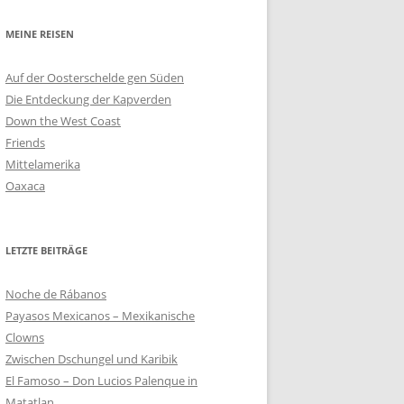
MEINE REISEN
Auf der Oosterschelde gen Süden
Die Entdeckung der Kapverden
Down the West Coast
Friends
Mittelamerika
Oaxaca
LETZTE BEITRÄGE
Noche de Rábanos
Payasos Mexicanos – Mexikanische
Clowns
Zwischen Dschungel und Karibik
El Famoso – Don Lucios Palenque in
Matatlan