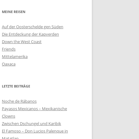
MEINE REISEN
Auf der Oosterschelde gen Süden
Die Entdeckung der Kapverden
Down the West Coast
Friends
Mittelamerika
Oaxaca
LETZTE BEITRÄGE
Noche de Rábanos
Payasos Mexicanos – Mexikanische
Clowns
Zwischen Dschungel und Karibik
El Famoso – Don Lucios Palenque in
Matatlan