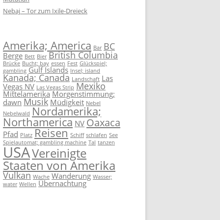
Nebaj – Tor zum Ixile-Dreieck
Amerika; America
BC
Bar
British Columbia
Berge
Bett
Bier
Brücke
Bucht; bay
essen
Fest
Glückspiel;
Gulf Islands
gambling
Insel; island
Kanada; Canada
Las
Landschaft
Mexiko
Vegas NV
Las Vegas Strip
Mittelamerika
Morgenstimmung;
Musik
dawn
Müdigkeit
Nebel
Nordamerika;
Nebelwald
Northamerica
Oaxaca
NV
Reisen
Pfad
Platz
Schiff
schlafen
See
Spielautomat; gambling machine
Tal
tanzen
USA
Vereinigte
Staaten von Amerika
Vulkan
Wanderung
Wache
Wasser;
Übernachtung
water
Wellen