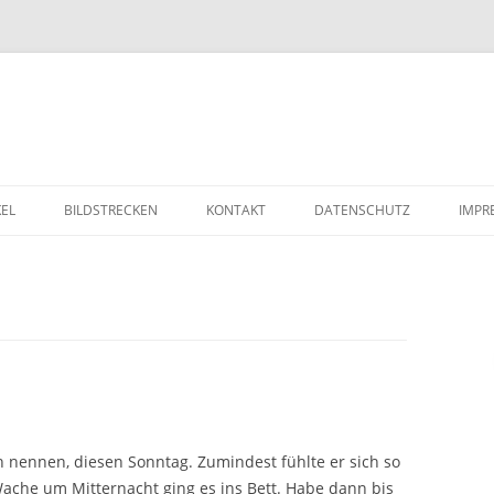
Zum Inhalt springen
KEL
BILDSTRECKEN
KONTAKT
DATENSCHUTZ
IMPR
h nennen, diesen Sonntag. Zumindest fühlte er sich so
ache um Mitternacht ging es ins Bett. Habe dann bis