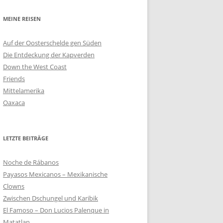
MEINE REISEN
Auf der Oosterschelde gen Süden
Die Entdeckung der Kapverden
Down the West Coast
Friends
Mittelamerika
Oaxaca
LETZTE BEITRÄGE
Noche de Rábanos
Payasos Mexicanos – Mexikanische
Clowns
Zwischen Dschungel und Karibik
El Famoso – Don Lucios Palenque in
Matatlan