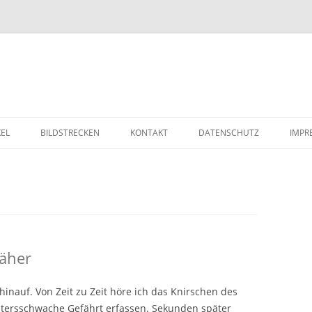
Zum Inhalt springen
KEL
BILDSTRECKEN
KONTAKT
DATENSCHUTZ
IMPR
äher
inauf. Von Zeit zu Zeit höre ich das Knirschen des
altersschwache Gefährt erfassen. Sekunden später