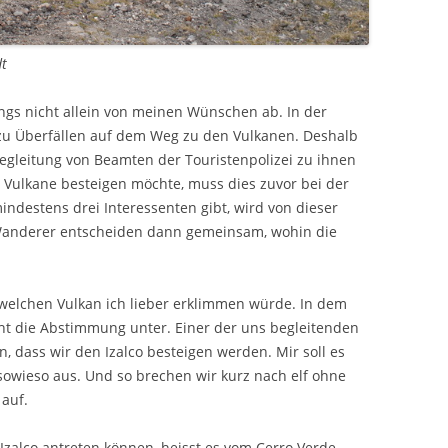
dt
ngs nicht allein von meinen Wünschen ab. In der
u Überfällen auf dem Weg zu den Vulkanen. Deshalb
egleitung von Beamten der Touristenpolizei zu ihnen
ulkane besteigen möchte, muss dies zuvor bei der
destens drei Interessenten gibt, wird von dieser
Wanderer entscheiden dann gemeinsam, wohin die
 welchen Vulkan ich lieber erklimmen würde. In dem
t die Abstimmung unter. Einer der uns begleitenden
n, dass wir den Izalco besteigen werden. Mir soll es
 sowieso aus. Und so brechen wir kurz nach elf ohne
auf.
Izalco antreten können, heisst es vom Cerro Verde