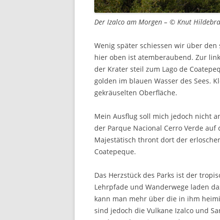
Der Izalco am Morgen – © Knut Hildebr
Wenig später schiessen wir über den 
hier oben ist atemberaubend. Zur linke
der Krater steil zum Lago de Coatepe
golden im blauen Wasser des Sees. Kl
gekräuselten Oberfläche.
Mein Ausflug soll mich jedoch nicht a
der Parque Nacional Cerro Verde auf d
Majestätisch thront dort der erlosc
Coatepeque.
Das Herzstück des Parks ist der tropi
Lehrpfade und Wanderwege laden daz
kann man mehr über die in ihm heimis
sind jedoch die Vulkane Izalco und S