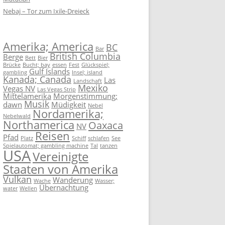
Nebaj – Tor zum Ixile-Dreieck
Amerika; America
BC
Bar
British Columbia
Berge
Bett
Bier
Brücke
Bucht; bay
essen
Fest
Glückspiel;
Gulf Islands
gambling
Insel; island
Kanada; Canada
Las
Landschaft
Mexiko
Vegas NV
Las Vegas Strip
Mittelamerika
Morgenstimmung;
Musik
dawn
Müdigkeit
Nebel
Nordamerika;
Nebelwald
Northamerica
Oaxaca
NV
Reisen
Pfad
Platz
Schiff
schlafen
See
Spielautomat; gambling machine
Tal
tanzen
USA
Vereinigte
Staaten von Amerika
Vulkan
Wanderung
Wache
Wasser;
Übernachtung
water
Wellen