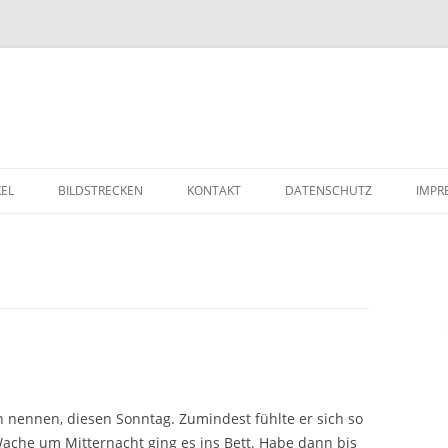
Zum Inhalt springen
KEL
BILDSTRECKEN
KONTAKT
DATENSCHUTZ
IMPR
h nennen, diesen Sonntag. Zumindest fühlte er sich so
ache um Mitternacht ging es ins Bett. Habe dann bis