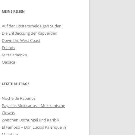
MEINE REISEN
Auf der Oosterschelde gen Süden
Die Entdeckung der Kapverden
Down the West Coast
Friends
Mittelamerika
Oaxaca
LETZTE BEITRÄGE
Noche de Rábanos
Payasos Mexicanos – Mexikanische
Clowns
Zwischen Dschungel und Karibik
El Famoso – Don Lucios Palenque in
Matatlan