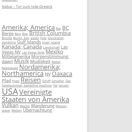
Nebaj – Tor zum Ixile-Dreieck
Amerika; America
BC
Bar
British Columbia
Berge
Bett
Bier
Brücke
Bucht; bay
essen
Fest
Glückspiel;
Gulf Islands
gambling
Insel; island
Kanada; Canada
Las
Landschaft
Mexiko
Vegas NV
Las Vegas Strip
Mittelamerika
Morgenstimmung;
Musik
dawn
Müdigkeit
Nebel
Nordamerika;
Nebelwald
Northamerica
Oaxaca
NV
Reisen
Pfad
Platz
Schiff
schlafen
See
Spielautomat; gambling machine
Tal
tanzen
USA
Vereinigte
Staaten von Amerika
Vulkan
Wanderung
Wache
Wasser;
Übernachtung
water
Wellen