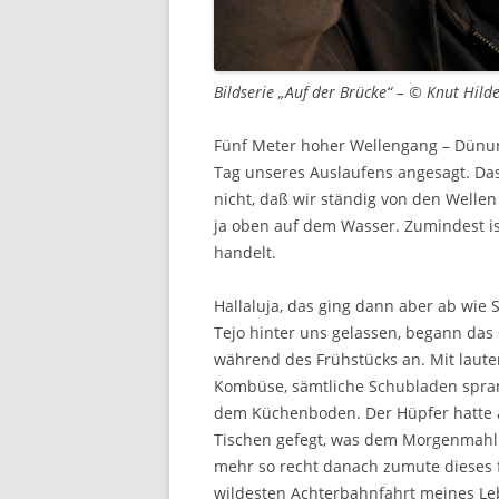
Bildserie „Auf der Brücke“ – © Knut Hild
Fünf Meter hoher Wellengang – Dün
Tag unseres Auslaufens angesagt. Das
nicht, daß wir ständig von den Wellen
ja oben auf dem Wasser. Zumindest ist
handelt.
Hallaluja, das ging dann aber ab wie
Tejo hinter uns gelassen, begann das
während des Frühstücks an. Mit laut
Kombüse, sämtliche Schubladen sprang
dem Küchenboden. Der Hüpfer hatte a
Tischen gefegt, was dem Morgenmahl e
mehr so recht danach zumute dieses f
wildesten Achterbahnfahrt meines Le