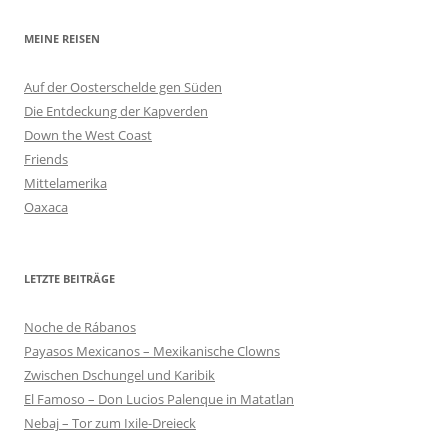
MEINE REISEN
Auf der Oosterschelde gen Süden
Die Entdeckung der Kapverden
Down the West Coast
Friends
Mittelamerika
Oaxaca
LETZTE BEITRÄGE
Noche de Rábanos
Payasos Mexicanos – Mexikanische Clowns
Zwischen Dschungel und Karibik
El Famoso – Don Lucios Palenque in Matatlan
Nebaj – Tor zum Ixile-Dreieck