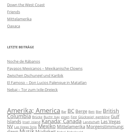
Down the West Coast
Friends
Mittelamerika
Oaxaca
LETZTE BEITRÄGE
Noche de Rábanos
Payasos Mexicanos – Mexikanische Clowns
Zwischen Dschungel und Karibik
El Famoso – Don Lucios Palenque in Matatlan
Nebaj – Tor zum Ixile-Dreieck
Amerika; America
BC
British
Berge
Bar
Bett
Bier
Columbia
Gulf
Brücke
Bucht; bay
essen
Fest
Glückspiel; gambling
Kanada; Canada
Islands
Las Vegas
Insel; island
Landschaft
Mexiko
NV
Mittelamerika
Morgenstimmung;
Las Vegas Strip
Musik
dawn
Müdigkeit