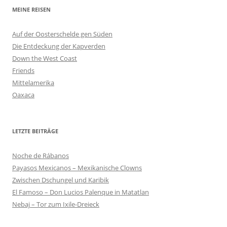
MEINE REISEN
Auf der Oosterschelde gen Süden
Die Entdeckung der Kapverden
Down the West Coast
Friends
Mittelamerika
Oaxaca
LETZTE BEITRÄGE
Noche de Rábanos
Payasos Mexicanos – Mexikanische Clowns
Zwischen Dschungel und Karibik
El Famoso – Don Lucios Palenque in Matatlan
Nebaj – Tor zum Ixile-Dreieck