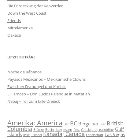
Die Entdeckung der Kapverden
Down the West Coast
Friends
Mittelamerika
Oaxaca
LETZTE BEITRÄGE
Noche de Rábanos
Payasos Mexicanos – Mexikanische Clowns
Zwischen Dschungel und Karibik
El Famoso – Don Lucios Palenque in Matatlan
Nebaj – Tor zum Ixile-Dreieck
Amerika; America
BC
British
Berge
Bar
Bett
Bier
Columbia
Gulf
Brücke
Bucht; bay
essen
Fest
Glückspiel; gambling
Kanada; Canada
Islands
Las Vegas
Insel; island
Landschaft