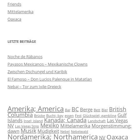
Friends
Mittelamerika
Oaxaca
LETZTE BEITRÄGE
Noche de Rábanos
Payasos Mexicanos – Mexikanische Clowns
Zwischen Dschungel und Karibik
El Famoso – Don Lucios Palenque in Matatlan
Nebaj – Tor zum Ixile-Dreieck
Amerika; America
BC
British
Berge
Bar
Bett
Bier
Columbia
Gulf
Brücke
Bucht; bay
essen
Fest
Glückspiel; gambling
Kanada; Canada
Islands
Las Vegas
Insel; island
Landschaft
Mexiko
NV
Mittelamerika
Morgenstimmung;
Las Vegas Strip
Musik
dawn
Müdigkeit
Nebel
Nebelwald
Nordamerika; Northamerica
Oaxaca
NV