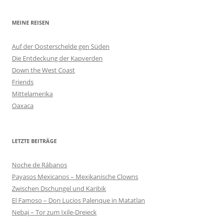
MEINE REISEN
Auf der Oosterschelde gen Süden
Die Entdeckung der Kapverden
Down the West Coast
Friends
Mittelamerika
Oaxaca
LETZTE BEITRÄGE
Noche de Rábanos
Payasos Mexicanos – Mexikanische Clowns
Zwischen Dschungel und Karibik
El Famoso – Don Lucios Palenque in Matatlan
Nebaj – Tor zum Ixile-Dreieck