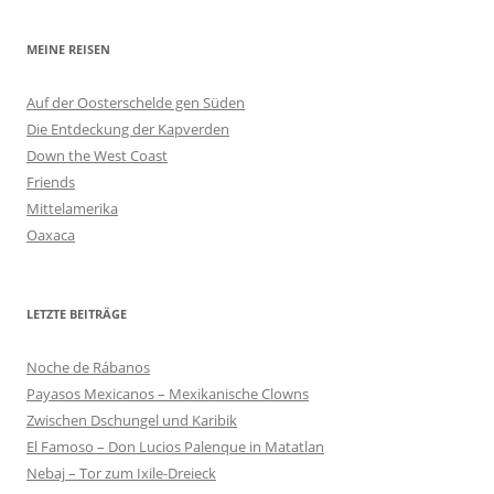
MEINE REISEN
Auf der Oosterschelde gen Süden
Die Entdeckung der Kapverden
Down the West Coast
Friends
Mittelamerika
Oaxaca
LETZTE BEITRÄGE
Noche de Rábanos
Payasos Mexicanos – Mexikanische Clowns
Zwischen Dschungel und Karibik
El Famoso – Don Lucios Palenque in Matatlan
Nebaj – Tor zum Ixile-Dreieck