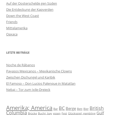
Auf der Oosterschelde gen Süden
Die Entdeckung der Kapverden
Down the West Coast
Friends
Mittelamerika
Oaxaca
LETZTE BEITRÄGE
Noche de Rábanos
Payasos Mexicanos – Mexikanische Clowns
Zwischen Dschungel und Karibik
El Famoso – Don Lucios Palenque in Matatlan
Nebaj – Tor zum Ixile-Dreieck
Amerika; America
BC
British
Berge
Bar
Bett
Bier
Columbia
Gulf
Brücke
Bucht; bay
essen
Fest
Glückspiel; gambling