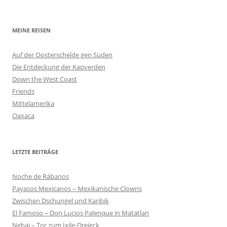
nach:
MEINE REISEN
Auf der Oosterschelde gen Süden
Die Entdeckung der Kapverden
Down the West Coast
Friends
Mittelamerika
Oaxaca
LETZTE BEITRÄGE
Noche de Rábanos
Payasos Mexicanos – Mexikanische Clowns
Zwischen Dschungel und Karibik
El Famoso – Don Lucios Palenque in Matatlan
Nebaj – Tor zum Ixile-Dreieck