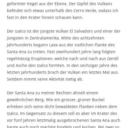
geformter Kegel aus der Ebene. Der Gipfel des Vulkans
befindet sich etwas unterhalb des Cerro Verde, sodass ich
fast in den Krater hinein schauen kann.
Der Izalco ist der jüngste Vulkan El Salvadors und einer der
jüngsten in Zentralamerika. Mitte des achtzehnten
Jahrhunderts begann Lava aus der südlichen Flanke des
Santa Ana zu treten. Fast zweihundert Jahre lang folgten
regelmässig Eruptionen, welche nach und nach aus Geröll
und Asche den Izalco formten. In den sechziger Jahre des
letzten Jahrhunderts brach der Vulkan ein letztes Mal aus.
Seitdem nimmt seine Aktivität stetig ab.
Der Santa Ana zu meiner Rechten ähnelt einem
gewöhnlichen Berg. Wie ein grosser, grüner Buckel
erheben sich seine dicht bewaldeten Flanken neben dem
Izalco. Im Gegensatz zu diesem soll es aber im Krater des
vor fünf Jahren letztmalig ausgebrochenen Santa Ana auch
heute auch noch mächtig brodeln und kochen. Bei zwei so