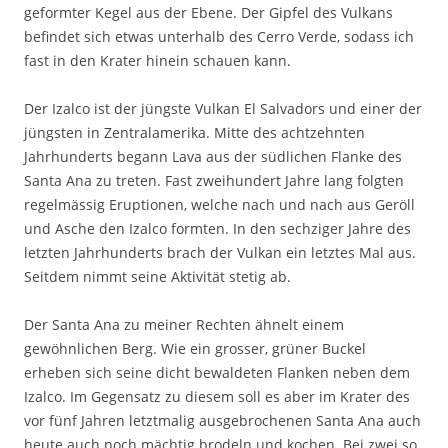
geformter Kegel aus der Ebene. Der Gipfel des Vulkans
befindet sich etwas unterhalb des Cerro Verde, sodass ich
fast in den Krater hinein schauen kann.
Der Izalco ist der jüngste Vulkan El Salvadors und einer der
jüngsten in Zentralamerika. Mitte des achtzehnten
Jahrhunderts begann Lava aus der südlichen Flanke des
Santa Ana zu treten. Fast zweihundert Jahre lang folgten
regelmässig Eruptionen, welche nach und nach aus Geröll
und Asche den Izalco formten. In den sechziger Jahre des
letzten Jahrhunderts brach der Vulkan ein letztes Mal aus.
Seitdem nimmt seine Aktivität stetig ab.
Der Santa Ana zu meiner Rechten ähnelt einem
gewöhnlichen Berg. Wie ein grosser, grüner Buckel
erheben sich seine dicht bewaldeten Flanken neben dem
Izalco. Im Gegensatz zu diesem soll es aber im Krater des
vor fünf Jahren letztmalig ausgebrochenen Santa Ana auch
heute auch noch mächtig brodeln und kochen. Bei zwei so