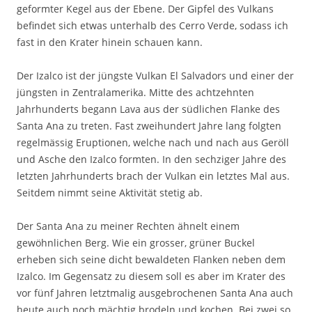
geformter Kegel aus der Ebene. Der Gipfel des Vulkans
befindet sich etwas unterhalb des Cerro Verde, sodass ich
fast in den Krater hinein schauen kann.
Der Izalco ist der jüngste Vulkan El Salvadors und einer der
jüngsten in Zentralamerika. Mitte des achtzehnten
Jahrhunderts begann Lava aus der südlichen Flanke des
Santa Ana zu treten. Fast zweihundert Jahre lang folgten
regelmässig Eruptionen, welche nach und nach aus Geröll
und Asche den Izalco formten. In den sechziger Jahre des
letzten Jahrhunderts brach der Vulkan ein letztes Mal aus.
Seitdem nimmt seine Aktivität stetig ab.
Der Santa Ana zu meiner Rechten ähnelt einem
gewöhnlichen Berg. Wie ein grosser, grüner Buckel
erheben sich seine dicht bewaldeten Flanken neben dem
Izalco. Im Gegensatz zu diesem soll es aber im Krater des
vor fünf Jahren letztmalig ausgebrochenen Santa Ana auch
heute auch noch mächtig brodeln und kochen. Bei zwei so