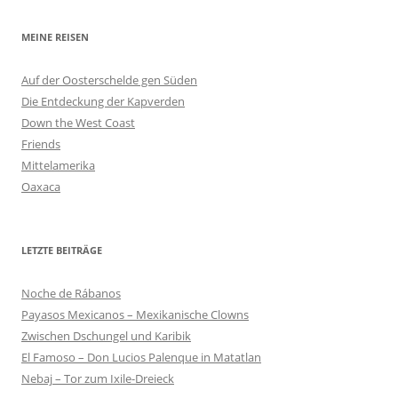
MEINE REISEN
Auf der Oosterschelde gen Süden
Die Entdeckung der Kapverden
Down the West Coast
Friends
Mittelamerika
Oaxaca
LETZTE BEITRÄGE
Noche de Rábanos
Payasos Mexicanos – Mexikanische Clowns
Zwischen Dschungel und Karibik
El Famoso – Don Lucios Palenque in Matatlan
Nebaj – Tor zum Ixile-Dreieck