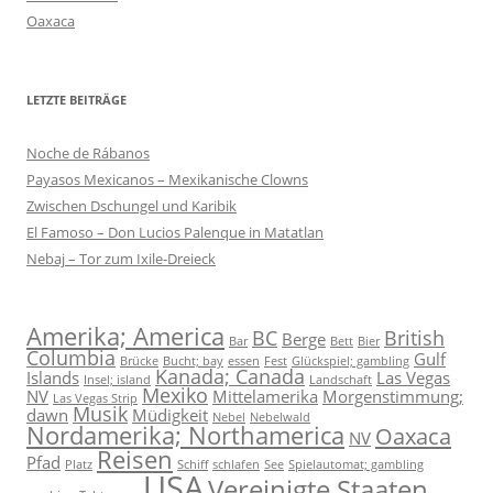
Oaxaca
LETZTE BEITRÄGE
Noche de Rábanos
Payasos Mexicanos – Mexikanische Clowns
Zwischen Dschungel und Karibik
El Famoso – Don Lucios Palenque in Matatlan
Nebaj – Tor zum Ixile-Dreieck
Amerika; America
BC
British
Berge
Bar
Bett
Bier
Columbia
Gulf
Brücke
Bucht; bay
essen
Fest
Glückspiel; gambling
Kanada; Canada
Islands
Las Vegas
Insel; island
Landschaft
Mexiko
NV
Mittelamerika
Morgenstimmung;
Las Vegas Strip
Musik
dawn
Müdigkeit
Nebel
Nebelwald
Nordamerika; Northamerica
Oaxaca
NV
Reisen
Pfad
Platz
Schiff
schlafen
See
Spielautomat; gambling
USA
Vereinigte Staaten