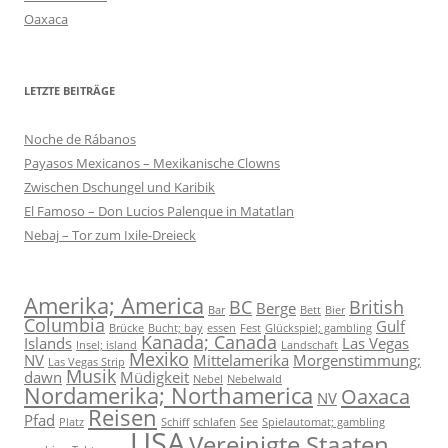
Oaxaca
LETZTE BEITRÄGE
Noche de Rábanos
Payasos Mexicanos – Mexikanische Clowns
Zwischen Dschungel und Karibik
El Famoso – Don Lucios Palenque in Matatlan
Nebaj – Tor zum Ixile-Dreieck
Amerika; America
BC
British
Berge
Bar
Bett
Bier
Columbia
Gulf
Brücke
Bucht; bay
essen
Fest
Glückspiel; gambling
Kanada; Canada
Islands
Las Vegas
Insel; island
Landschaft
Mexiko
NV
Mittelamerika
Morgenstimmung;
Las Vegas Strip
Musik
dawn
Müdigkeit
Nebel
Nebelwald
Nordamerika; Northamerica
Oaxaca
NV
Reisen
Pfad
Platz
Schiff
schlafen
See
Spielautomat; gambling
USA
Vereinigte Staaten