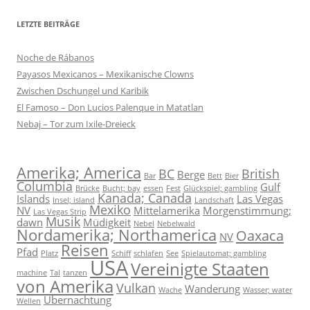
LETZTE BEITRÄGE
Noche de Rábanos
Payasos Mexicanos – Mexikanische Clowns
Zwischen Dschungel und Karibik
El Famoso – Don Lucios Palenque in Matatlan
Nebaj – Tor zum Ixile-Dreieck
Amerika; America
BC
British
Berge
Bar
Bett
Bier
Columbia
Gulf
Brücke
Bucht; bay
essen
Fest
Glückspiel; gambling
Kanada; Canada
Islands
Las Vegas
Insel; island
Landschaft
Mexiko
NV
Mittelamerika
Morgenstimmung;
Las Vegas Strip
Musik
dawn
Müdigkeit
Nebel
Nebelwald
Nordamerika; Northamerica
Oaxaca
NV
Reisen
Pfad
Platz
Schiff
schlafen
See
Spielautomat; gambling
USA
Vereinigte Staaten
machine
Tal
tanzen
von Amerika
Vulkan
Wanderung
Wache
Wasser; water
Übernachtung
Wellen