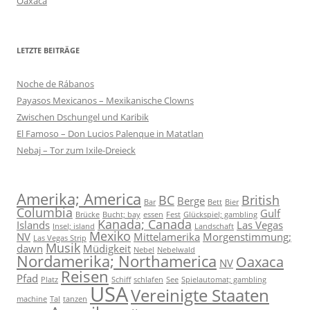
Oaxaca
LETZTE BEITRÄGE
Noche de Rábanos
Payasos Mexicanos – Mexikanische Clowns
Zwischen Dschungel und Karibik
El Famoso – Don Lucios Palenque in Matatlan
Nebaj – Tor zum Ixile-Dreieck
Amerika; America
BC
British
Berge
Bar
Bett
Bier
Columbia
Gulf
Brücke
Bucht; bay
essen
Fest
Glückspiel; gambling
Kanada; Canada
Islands
Las Vegas
Insel; island
Landschaft
Mexiko
NV
Mittelamerika
Morgenstimmung;
Las Vegas Strip
Musik
dawn
Müdigkeit
Nebel
Nebelwald
Nordamerika; Northamerica
Oaxaca
NV
Reisen
Pfad
Platz
Schiff
schlafen
See
Spielautomat; gambling
USA
Vereinigte Staaten
machine
Tal
tanzen