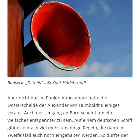
Bildserie „Details“ – © Knut Hildebrandt
Aber nicht nur im Punkte Atmosphäre hatte die
Oosterschelde der Alexander von Humboldt II einiges
voraus. Auch der Umgang an Bord scheint um ein
vielfaches entspannter zu sein. Auf einem deutschen Schiff
gibt es einfach viel mehr unsinnige Regeln, die dann im
Zweifelsfall auch noch eingehalten werden. So durfte der