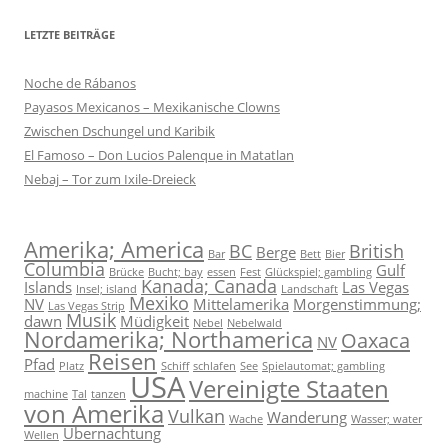
LETZTE BEITRÄGE
Noche de Rábanos
Payasos Mexicanos – Mexikanische Clowns
Zwischen Dschungel und Karibik
El Famoso – Don Lucios Palenque in Matatlan
Nebaj – Tor zum Ixile-Dreieck
Amerika; America
BC
British
Berge
Bar
Bett
Bier
Columbia
Gulf
Brücke
Bucht; bay
essen
Fest
Glückspiel; gambling
Kanada; Canada
Islands
Las Vegas
Insel; island
Landschaft
Mexiko
NV
Mittelamerika
Morgenstimmung;
Las Vegas Strip
Musik
dawn
Müdigkeit
Nebel
Nebelwald
Nordamerika; Northamerica
Oaxaca
NV
Reisen
Pfad
Platz
Schiff
schlafen
See
Spielautomat; gambling
USA
Vereinigte Staaten
machine
Tal
tanzen
von Amerika
Vulkan
Wanderung
Wache
Wasser; water
Übernachtung
Wellen