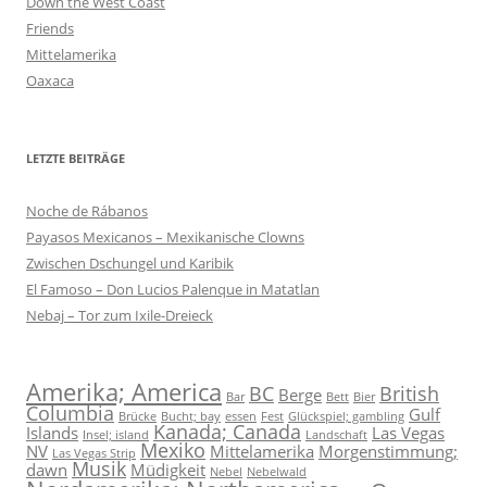
Down the West Coast
Friends
Mittelamerika
Oaxaca
LETZTE BEITRÄGE
Noche de Rábanos
Payasos Mexicanos – Mexikanische Clowns
Zwischen Dschungel und Karibik
El Famoso – Don Lucios Palenque in Matatlan
Nebaj – Tor zum Ixile-Dreieck
Amerika; America
BC
British
Berge
Bar
Bett
Bier
Columbia
Gulf
Brücke
Bucht; bay
essen
Fest
Glückspiel; gambling
Kanada; Canada
Islands
Las Vegas
Insel; island
Landschaft
Mexiko
NV
Mittelamerika
Morgenstimmung;
Las Vegas Strip
Musik
dawn
Müdigkeit
Nebel
Nebelwald