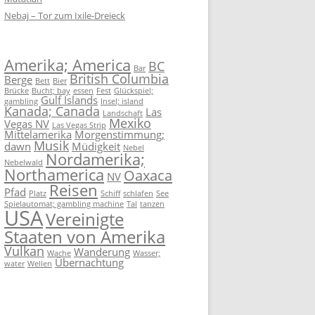
Nebaj – Tor zum Ixile-Dreieck
Amerika; America
BC
Bar
British Columbia
Berge
Bett
Bier
Brücke
Bucht; bay
essen
Fest
Glückspiel;
Gulf Islands
gambling
Insel; island
Kanada; Canada
Las
Landschaft
Mexiko
Vegas NV
Las Vegas Strip
Mittelamerika
Morgenstimmung;
Musik
dawn
Müdigkeit
Nebel
Nordamerika;
Nebelwald
Northamerica
Oaxaca
NV
Reisen
Pfad
Platz
Schiff
schlafen
See
Spielautomat; gambling machine
Tal
tanzen
USA
Vereinigte
Staaten von Amerika
Vulkan
Wanderung
Wache
Wasser;
Übernachtung
water
Wellen