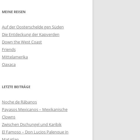
MEINE REISEN
Auf der Oosterschelde gen Süden
Die Entdeckung der Kapverden
Down the West Coast
Friends
Mittelamerika
Oaxaca
LETZTE BEITRÄGE
Noche de Rábanos
Payasos Mexicanos – Mexikanische
Clowns
Zwischen Dschungel und Karibik
El Famoso – Don Lucios Palenque in
Matatlan