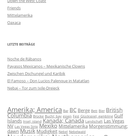
Down the West Coast
Friends
Mittelamerika
Oaxaca
LETZTE BEITRÄGE
Noche de Rábanos
Payasos Mexicanos – Mexikanische Clowns
Zwischen Dschungel und Karibik
El Famoso – Don Lucios Palenque in Matatlan
Nebaj – Tor zum Ixile-Dreieck
Amerika; America
BC
British
Berge
Bar
Bett
Bier
Columbia
Gulf
Brücke
Bucht; bay
essen
Fest
Glückspiel; gambling
Kanada; Canada
Islands
Las Vegas
Insel; island
Landschaft
Mexiko
NV
Mittelamerika
Morgenstimmung;
Las Vegas Strip
Musik
dawn
Müdigkeit
Nebel
Nebelwald