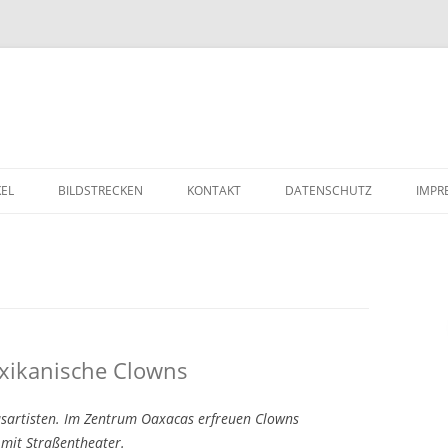
Zum Inhalt springen
KEL
BILDSTRECKEN
KONTAKT
DATENSCHUTZ
IMPR
xikanische Clowns
usartisten. Im Zentrum Oaxacas erfreuen Clowns
 mit Straßentheater.