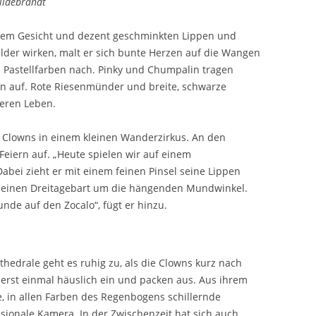
ildebrandt
issem Gesicht und dezent geschminkten Lippen und
lder wirken, malt er sich bunte Herzen auf die Wangen
 Pastellfarben nach. Pinky und Chumpalin tragen
en auf. Rote Riesenmünder und breite, schwarze
eren Leben.
 Clowns in einem kleinen Wanderzirkus. An den
Feiern auf. „Heute spielen wir auf einem
abei zieht er mit einem feinen Pinsel seine Lippen
 einen Dreitagebart um die hängenden Mundwinkel.
nde auf den Zocalo“, fügt er hinzu.
hedrale geht es ruhig zu, als die Clowns kurz nach
h erst einmal häuslich ein und packen aus. Aus ihrem
le, in allen Farben des Regenbogens schillernde
ionale Kamera. In der Zwischenzeit hat sich auch