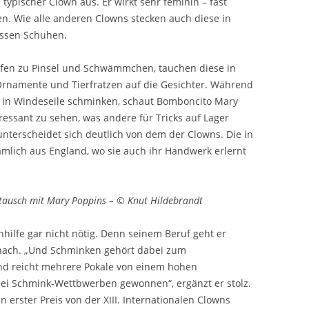
 typischer Clown aus. Er wirkt sehr feminin – fast
en. Wie alle anderen Clowns stecken auch diese in
ossen Schuhen.
reifen zu Pinsel und Schwämmchen, tauchen diese in
rnamente und Tierfratzen auf die Gesichter. Während
n in Windeseile schminken, schaut Bomboncito Mary
eressant zu sehen, was andere für Tricks auf Lager
 unterscheidet sich deutlich von dem der Clowns. Die in
mlich aus England, wo sie auch ihr Handwerk erlernt
tausch mit Mary Poppins – © Knut Hildebrandt
hilfe gar nicht nötig. Denn seinem Beruf geht er
 nach. „Und Schminken gehört dabei zum
nd reicht mehrere Pokale von einem hohen
bei Schmink-Wettbwerben gewonnen“, ergänzt er stolz.
 erster Preis von der XIII. Internationalen Clowns