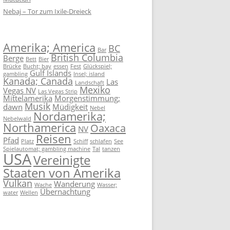
Nebaj – Tor zum Ixile-Dreieck
Amerika; America
BC
Bar
British Columbia
Berge
Bett
Bier
Brücke
Bucht; bay
essen
Fest
Glückspiel;
Gulf Islands
gambling
Insel; island
Kanada; Canada
Las
Landschaft
Mexiko
Vegas NV
Las Vegas Strip
Mittelamerika
Morgenstimmung;
Musik
dawn
Müdigkeit
Nebel
Nordamerika;
Nebelwald
Northamerica
Oaxaca
NV
Reisen
Pfad
Platz
Schiff
schlafen
See
Spielautomat; gambling machine
Tal
tanzen
USA
Vereinigte
Staaten von Amerika
Vulkan
Wanderung
Wache
Wasser;
Übernachtung
water
Wellen