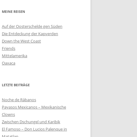
MEINE REISEN
Auf der Oosterschelde gen Süden
Die Entdeckung der Kapverden
Down the West Coast
Friends
Mittelamerika
Oaxaca
LETZTE BEITRÄGE
Noche de Rábanos
Payasos Mexicanos – Mexikanische
Clowns
Zwischen Dschungel und Karibik
El Famoso – Don Lucios Palenque in
Matatlan