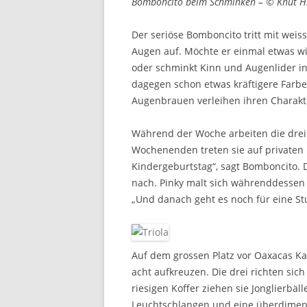
Bomboncito beim Schminken – © Knut H
Der seriöse Bomboncito tritt mit we
Augen auf. Möchte er einmal etwas wi
oder schminkt Kinn und Augenlider in
dagegen schon etwas kräftigere Farb
Augenbrauen verleihen ihren Charakt
Während der Woche arbeiten die drei
Wochenenden treten sie auf privaten 
Kindergeburtstag“, sagt Bomboncito. D
nach. Pinky malt sich währenddessen
„Und danach geht es noch für eine Stu
Auf dem grossen Platz vor Oaxacas Kat
acht aufkreuzen. Die drei richten sic
riesigen Koffer ziehen sie Jonglierbäl
Leuchtschlangen und eine überdimens