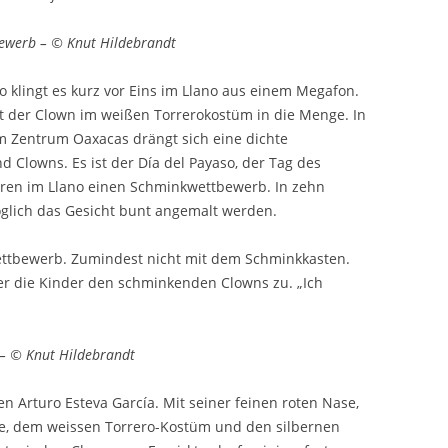
bewerb – © Knut Hildebrandt
 klingt es kurz vor Eins im Llano aus einem Megafon.
ft der Clown im weißen Torrerokostüm in die Menge. In
im Zentrum Oaxacas drängt sich eine dichte
Clowns. Es ist der Día del Payaso, der Tag des
ren im Llano einen Schminkwettbewerb. In zehn
öglich das Gesicht bunt angemalt werden.
Wettbewerb. Zumindest nicht mit dem Schminkkasten.
t er die Kinder den schminkenden Clowns zu. „Ich
 – © Knut Hildebrandt
en Arturo Esteva García. Mit seiner feinen roten Nase,
ne, dem weissen Torrero-Kostüm und den silbernen