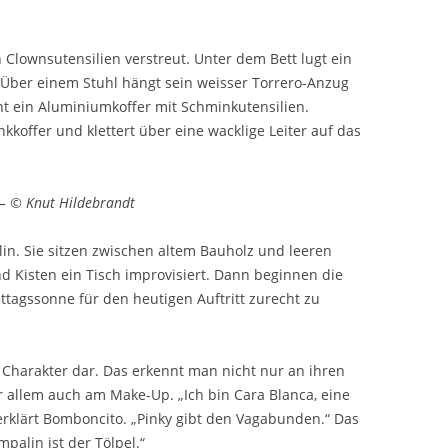
Clownsutensilien verstreut. Unter dem Bett lugt ein
 Über einem Stuhl hängt sein weisser Torrero-Anzug
t ein Aluminiumkoffer mit Schminkutensilien.
koffer und klettert über eine wacklige Leiter auf das
– © Knut Hildebrandt
n. Sie sitzen zwischen altem Bauholz und leeren
nd Kisten ein Tisch improvisiert. Dann beginnen die
ttagssonne für den heutigen Auftritt zurecht zu
 Charakter dar. Das erkennt man nicht nur an ihren
 allem auch am Make-Up. „Ich bin Cara Blanca, eine
erklärt Bomboncito. „Pinky gibt den Vagabunden.“ Das
mpalin ist der Tölpel.“