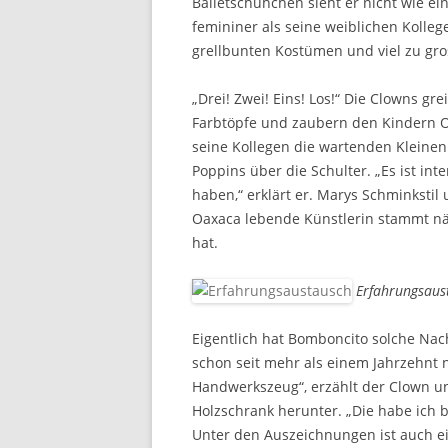
Balletschühchen sieht er nicht wie ein
femininer als seine weiblichen Kolleg
grellbunten Kostümen und viel zu gr
„Drei! Zwei! Eins! Los!“ Die Clowns g
Farbtöpfe und zaubern den Kindern O
seine Kollegen die wartenden Kleine
Poppins über die Schulter. „Es ist int
haben,“ erklärt er. Marys Schminkstil
Oaxaca lebende Künstlerin stammt nä
hat.
Erfahrungsaus
Eigentlich hat Bomboncito solche Nach
schon seit mehr als einem Jahrzehnt
Handwerkszeug“, erzählt der Clown u
Holzschrank herunter. „Die habe ich 
Unter den Auszeichnungen ist auch ein