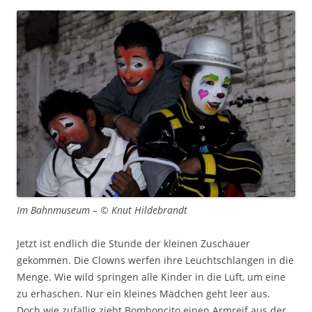
Im Bahnmuseum – © Knut Hildebrandt
Jetzt ist endlich die Stunde der kleinen Zuschauer
gekommen. Die Clowns werfen ihre Leuchtschlangen in die
Menge. Wie wild springen alle Kinder in die Luft, um eine
zu erhaschen. Nur ein kleines Mädchen geht leer aus.
Doch wie zufällig zieht Bomboncito einen Armreif aus der