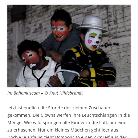
Im Bahnmuseum – © Knut Hildebrandt
Jetzt ist endlich die Stunde der kleinen Zuschauer
gekommen. Die Clowns werfen ihre Leuchtschlangen in die
Menge. Wie wild springen alle Kinder in die Luft, um eine
zu erhaschen. Nur ein kleines Mädchen geht leer aus.
Doch wie zufällig zieht Bomboncito einen Armreif aus der