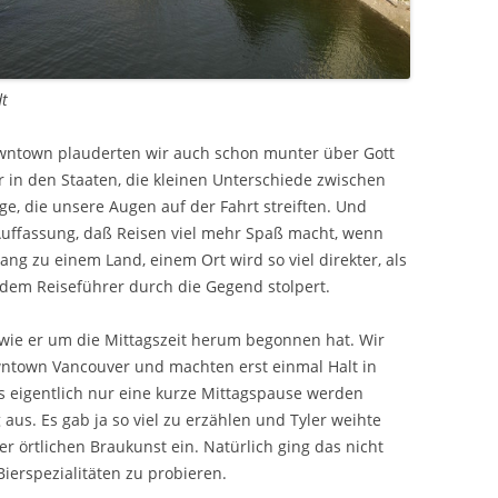
dt
wntown plauderten wir auch schon munter über Gott
r in den Staaten, die kleinen Unterschiede zwischen
ge, die unsere Augen auf der Fahrt streiften. Und
Auffassung, daß Reisen viel mehr Spaß macht, wenn
g zu einem Land, einem Ort wird so viel direkter, als
 dem Reiseführer durch die Gegend stolpert.
 wie er um die Mittagszeit herum begonnen hat. Wir
owntown Vancouver und machten erst einmal Halt in
eigentlich nur eine kurze Mittagspause werden
g aus. Es gab ja so viel zu erzählen und Tyler weihte
r örtlichen Braukunst ein. Natürlich ging das nicht
ierspezialitäten zu probieren.