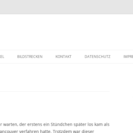
Zum Inhalt springen
KEL
BILDSTRECKEN
KONTAKT
DATENSCHUTZ
IMPR
r warten, der erstens ein Stündchen später los kam als
ancouver verfahren hatte. Trotzdem war dieser