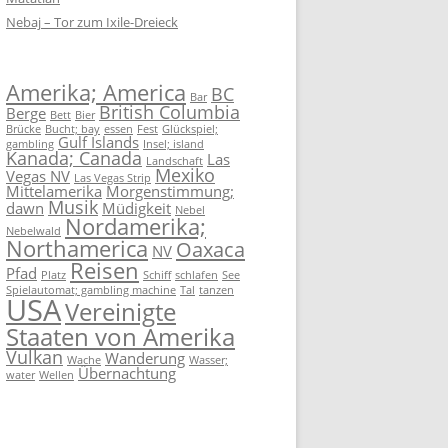
Nebaj – Tor zum Ixile-Dreieck
Amerika; America
BC
Bar
British Columbia
Berge
Bett
Bier
Brücke
Bucht; bay
essen
Fest
Glückspiel;
Gulf Islands
gambling
Insel; island
Kanada; Canada
Las
Landschaft
Mexiko
Vegas NV
Las Vegas Strip
Mittelamerika
Morgenstimmung;
Musik
dawn
Müdigkeit
Nebel
Nordamerika;
Nebelwald
Northamerica
Oaxaca
NV
Reisen
Pfad
Platz
Schiff
schlafen
See
Spielautomat; gambling machine
Tal
tanzen
USA
Vereinigte
Staaten von Amerika
Vulkan
Wanderung
Wache
Wasser;
Übernachtung
water
Wellen