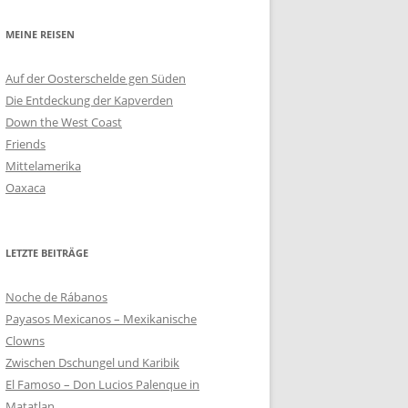
MEINE REISEN
Auf der Oosterschelde gen Süden
Die Entdeckung der Kapverden
Down the West Coast
Friends
Mittelamerika
Oaxaca
LETZTE BEITRÄGE
Noche de Rábanos
Payasos Mexicanos – Mexikanische
Clowns
Zwischen Dschungel und Karibik
El Famoso – Don Lucios Palenque in
Matatlan