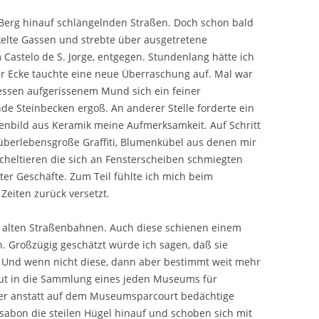
 Berg hinauf schlängelnden Straßen. Doch schon bald
lte Gassen und strebte über ausgetretene
Castelo de S. Jorge, entgegen. Stundenlang hätte ich
er Ecke tauchte eine neue Überraschung auf. Mal war
dessen aufgerissenem Mund sich ein feiner
de Steinbecken ergoß. An anderer Stelle forderte ein
enbild aus Keramik meine Aufmerksamkeit. Auf Schritt
 überlebensgroße Graffiti, Blumenkübel aus denen mir
scheltieren die sich an Fensterscheiben schmiegten
ter Geschäfte. Zum Teil fühlte ich mich beim
Zeiten zurück versetzt.
e alten Straßenbahnen. Auch diese schienen einem
n. Großzügig geschätzt würde ich sagen, daß sie
. Und wenn nicht diese, dann aber bestimmt weit mehr
e gut in die Sammlung eines jeden Museums für
Aber anstatt auf dem Museumsparcourt bedächtige
ssabon die steilen Hügel hinauf und schoben sich mit