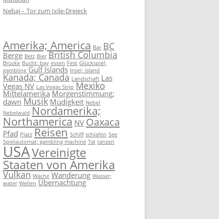
Nebaj – Tor zum Ixile-Dreieck
Amerika; America
BC
Bar
British Columbia
Berge
Bett
Bier
Brücke
Bucht; bay
essen
Fest
Glückspiel;
Gulf Islands
gambling
Insel; island
Kanada; Canada
Las
Landschaft
Mexiko
Vegas NV
Las Vegas Strip
Mittelamerika
Morgenstimmung;
Musik
dawn
Müdigkeit
Nebel
Nordamerika;
Nebelwald
Northamerica
Oaxaca
NV
Reisen
Pfad
Platz
Schiff
schlafen
See
Spielautomat; gambling machine
Tal
tanzen
USA
Vereinigte
Staaten von Amerika
Vulkan
Wanderung
Wache
Wasser;
Übernachtung
water
Wellen