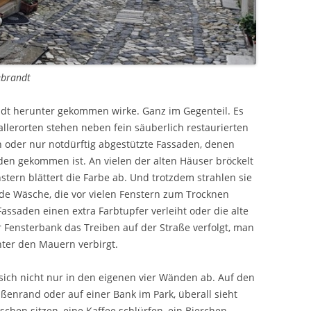
ebrandt
Stadt herunter gekommen wirke. Ganz im Gegenteil. Es
allerorten stehen neben fein säuberlich restaurierten
 oder nur notdürftig abgestützte Fassaden, denen
en gekommen ist. An vielen der alten Häuser bröckelt
tern blättert die Farbe ab. Und trotzdem strahlen sie
nde Wäsche, die vor vielen Fenstern zum Trocknen
assaden einen extra Farbtupfer verleiht oder die alte
 Fensterbank das Treiben auf der Straße verfolgt, man
inter den Mauern verbirgt.
 sich nicht nur in den eigenen vier Wänden ab. Auf den
aßenrand oder auf einer Bank im Park, überall sieht
chen sitzen, eine Kaffee schlürfen, ein Bierchen