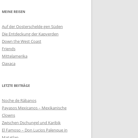
MEINE REISEN
Auf der Oosterschelde gen Süden
Die Entdeckung der Kapverden
Down the West Coast
Friends
Mittelamerika
Oaxaca
LETZTE BEITRÄGE
Noche de Rábanos
Payasos Mexicanos – Mexikanische
Clowns
Zwischen Dschungel und Karibik
El Famoso – Don Lucios Palenque in
Matatlan