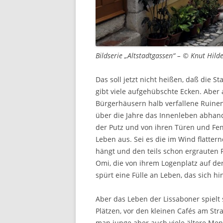
Bildserie „Altstadtgassen“ – © Knut Hild
Das soll jetzt nicht heißen, daß die 
gibt viele aufgehübschte Ecken. Aber 
Bürgerhäusern halb verfallene Ruinen
über die Jahre das Innenleben abhand
der Putz und von ihren Türen und Fens
Leben aus. Sei es die im Wind flatter
hängt und den teils schon ergrauten F
Omi, die von ihrem Logenplatz auf der
spürt eine Fülle an Leben, das sich h
Aber das Leben der Lissaboner spielt
Plätzen, vor den kleinen Cafés am Str
man junge aber auch viele ältere Mens