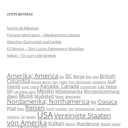
LETZTE BEITRÄGE
Noche de Rábanos
Payasos Mexicanos – Mexikanische Clowns
Zwischen Dschungel und Karibik
El Famoso – Don Lucios Palenque in Matatlan
Nebaj – Tor zum Ixile-Dreieck
Amerika; America
BC
British
Berge
Bar
Bett
Bier
Columbia
Gulf
Brücke
Bucht; bay
essen
Fest
Glückspiel; gambling
Kanada; Canada
Islands
Las Vegas
Insel; island
Landschaft
Mexiko
NV
Mittelamerika
Morgenstimmung;
Las Vegas Strip
Musik
dawn
Müdigkeit
Nebel
Nebelwald
Nordamerika; Northamerica
Oaxaca
NV
Reisen
Pfad
Platz
Schiff
schlafen
See
Spielautomat; gambling
USA
Vereinigte Staaten
machine
Tal
tanzen
von Amerika
Vulkan
Wanderung
Wache
Wasser; water
Übernachtung