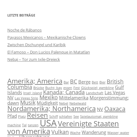
LETZTE BEITRÄGE
Noche de Rábanos
Payasos Mexicanos – Mexikanische Clowns
Zwischen Dschungel und Karibik
El Famoso – Don Lucios Palenque in Matatlan
Nebaj – Tor zum Ixile-Dreieck
Amerika; America
BC
British
Berge
Bar
Bett
Bier
Columbia
Gulf
Brücke
Bucht; bay
essen
Fest
Glückspiel; gambling
Kanada; Canada
Islands
Las Vegas
Insel; island
Landschaft
Mexiko
NV
Mittelamerika
Morgenstimmung;
Las Vegas Strip
Musik
dawn
Müdigkeit
Nebel
Nebelwald
Nordamerika; Northamerica
Oaxaca
NV
Reisen
Pfad
Platz
Schiff
schlafen
See
Spielautomat; gambling
USA
Vereinigte Staaten
machine
Tal
tanzen
von Amerika
Vulkan
Wanderung
Wache
Wasser; water
Übernachtung