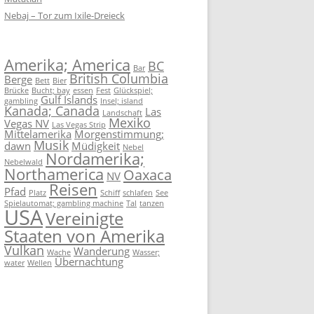
Nebaj – Tor zum Ixile-Dreieck
Amerika; America
BC
Bar
British Columbia
Berge
Bett
Bier
Brücke
Bucht; bay
essen
Fest
Glückspiel;
Gulf Islands
gambling
Insel; island
Kanada; Canada
Las
Landschaft
Mexiko
Vegas NV
Las Vegas Strip
Mittelamerika
Morgenstimmung;
Musik
dawn
Müdigkeit
Nebel
Nordamerika;
Nebelwald
Northamerica
Oaxaca
NV
Reisen
Pfad
Platz
Schiff
schlafen
See
Spielautomat; gambling machine
Tal
tanzen
USA
Vereinigte
Staaten von Amerika
Vulkan
Wanderung
Wache
Wasser;
Übernachtung
water
Wellen