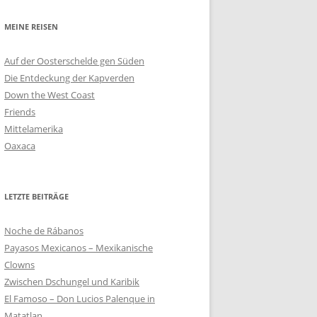
MEINE REISEN
Auf der Oosterschelde gen Süden
Die Entdeckung der Kapverden
Down the West Coast
Friends
Mittelamerika
Oaxaca
LETZTE BEITRÄGE
Noche de Rábanos
Payasos Mexicanos – Mexikanische
Clowns
Zwischen Dschungel und Karibik
El Famoso – Don Lucios Palenque in
Matatlan