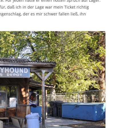
ze. Für jeden hatte er einen flotten Spruch auf Lager.
für, daß ich in der Lage war mein Ticket richtig
enschlag, der es mir schwer fallen ließ, ihn