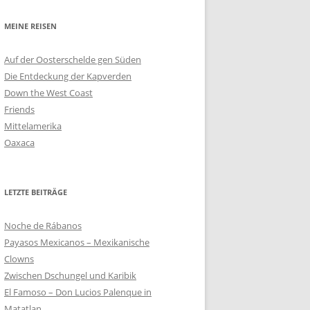
MEINE REISEN
Auf der Oosterschelde gen Süden
Die Entdeckung der Kapverden
Down the West Coast
Friends
Mittelamerika
Oaxaca
LETZTE BEITRÄGE
Noche de Rábanos
Payasos Mexicanos – Mexikanische
Clowns
Zwischen Dschungel und Karibik
El Famoso – Don Lucios Palenque in
Matatlan