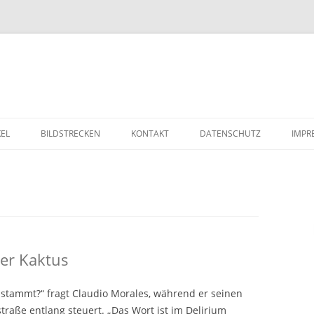
Zum Inhalt springen
KEL
BILDSTRECKEN
KONTAKT
DATENSCHUTZ
IMPR
er Kaktus
 stammt?“ fragt Claudio Morales, während er seinen
raße entlang steuert. „Das Wort ist im Delirium