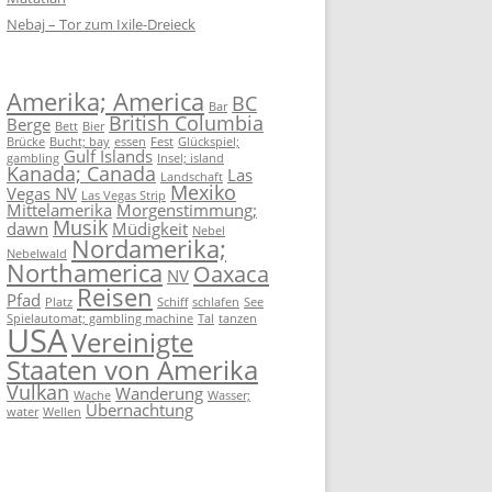
Nebaj – Tor zum Ixile-Dreieck
Amerika; America
BC
Bar
British Columbia
Berge
Bett
Bier
Brücke
Bucht; bay
essen
Fest
Glückspiel;
Gulf Islands
gambling
Insel; island
Kanada; Canada
Las
Landschaft
Mexiko
Vegas NV
Las Vegas Strip
Mittelamerika
Morgenstimmung;
Musik
dawn
Müdigkeit
Nebel
Nordamerika;
Nebelwald
Northamerica
Oaxaca
NV
Reisen
Pfad
Platz
Schiff
schlafen
See
Spielautomat; gambling machine
Tal
tanzen
USA
Vereinigte
Staaten von Amerika
Vulkan
Wanderung
Wache
Wasser;
Übernachtung
water
Wellen