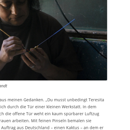
andt
o aus meinen Gedanken. „Du musst unbedingt Teresita
ich durch die Tür einer kleinen Werkstatt. In dem
rch die offene Tür weht ein kaum spürbarer Luftzug
rauen arbeiten. Mit feinen Pinseln bemalen sie
n Auftrag aus Deutschland – einen Kaktus – an dem er