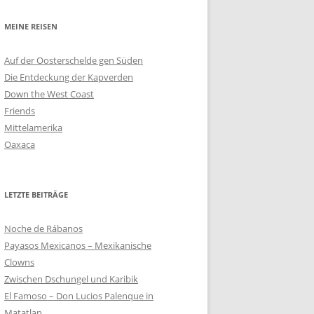
MEINE REISEN
Auf der Oosterschelde gen Süden
Die Entdeckung der Kapverden
Down the West Coast
Friends
Mittelamerika
Oaxaca
LETZTE BEITRÄGE
Noche de Rábanos
Payasos Mexicanos – Mexikanische
Clowns
Zwischen Dschungel und Karibik
El Famoso – Don Lucios Palenque in
Matatlan