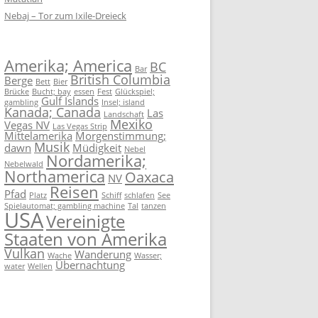
Nebaj – Tor zum Ixile-Dreieck
Amerika; America
BC
Bar
British Columbia
Berge
Bett
Bier
Brücke
Bucht; bay
essen
Fest
Glückspiel;
Gulf Islands
gambling
Insel; island
Kanada; Canada
Las
Landschaft
Mexiko
Vegas NV
Las Vegas Strip
Mittelamerika
Morgenstimmung;
Musik
dawn
Müdigkeit
Nebel
Nordamerika;
Nebelwald
Northamerica
Oaxaca
NV
Reisen
Pfad
Platz
Schiff
schlafen
See
Spielautomat; gambling machine
Tal
tanzen
USA
Vereinigte
Staaten von Amerika
Vulkan
Wanderung
Wache
Wasser;
Übernachtung
water
Wellen