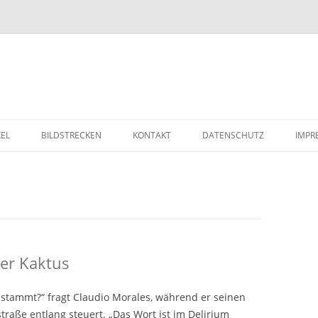
Zum Inhalt springen
KEL
BILDSTRECKEN
KONTAKT
DATENSCHUTZ
IMPR
er Kaktus
 stammt?“ fragt Claudio Morales, während er seinen
raße entlang steuert. „Das Wort ist im Delirium