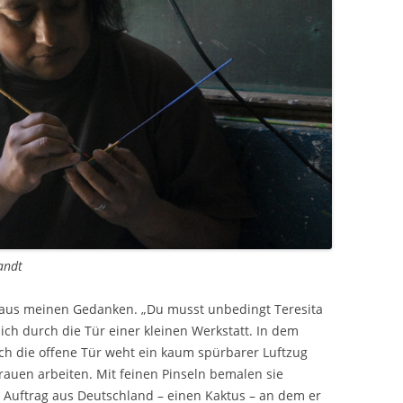
andt
o aus meinen Gedanken. „Du musst unbedingt Teresita
ich durch die Tür einer kleinen Werkstatt. In dem
rch die offene Tür weht ein kaum spürbarer Luftzug
rauen arbeiten. Mit feinen Pinseln bemalen sie
n Auftrag aus Deutschland – einen Kaktus – an dem er