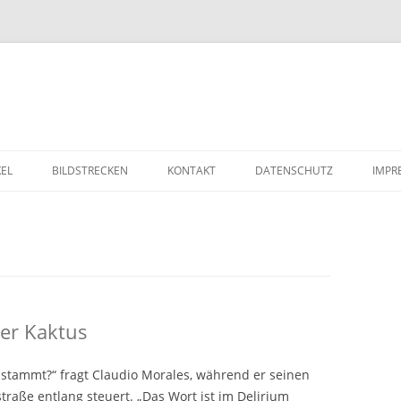
Zum Inhalt springen
KEL
BILDSTRECKEN
KONTAKT
DATENSCHUTZ
IMPR
er Kaktus
 stammt?“ fragt Claudio Morales, während er seinen
raße entlang steuert. „Das Wort ist im Delirium