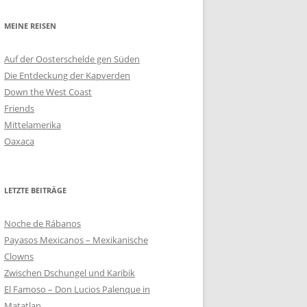
MEINE REISEN
Auf der Oosterschelde gen Süden
Die Entdeckung der Kapverden
Down the West Coast
Friends
Mittelamerika
Oaxaca
LETZTE BEITRÄGE
Noche de Rábanos
Payasos Mexicanos – Mexikanische
Clowns
Zwischen Dschungel und Karibik
El Famoso – Don Lucios Palenque in
Matatlan