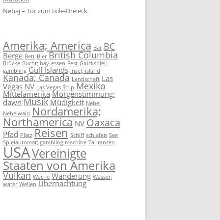
Nebaj – Tor zum Ixile-Dreieck
Amerika; America
BC
Bar
British Columbia
Berge
Bett
Bier
Brücke
Bucht; bay
essen
Fest
Glückspiel;
Gulf Islands
gambling
Insel; island
Kanada; Canada
Las
Landschaft
Mexiko
Vegas NV
Las Vegas Strip
Mittelamerika
Morgenstimmung;
Musik
dawn
Müdigkeit
Nebel
Nordamerika;
Nebelwald
Northamerica
Oaxaca
NV
Reisen
Pfad
Platz
Schiff
schlafen
See
Spielautomat; gambling machine
Tal
tanzen
USA
Vereinigte
Staaten von Amerika
Vulkan
Wanderung
Wache
Wasser;
Übernachtung
water
Wellen