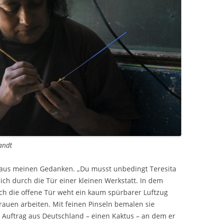
andt
o aus meinen Gedanken. „Du musst unbedingt Teresita
ich durch die Tür einer kleinen Werkstatt. In dem
rch die offene Tür weht ein kaum spürbarer Luftzug
rauen arbeiten. Mit feinen Pinseln bemalen sie
n Auftrag aus Deutschland – einen Kaktus – an dem er