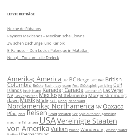
LETZTE BEITRÄGE
Noche de Rábanos
Payasos Mexicanos – Mexikanische Clowns
Zwischen Dschungel und Karibik
El Famoso – Don Lucios Palenque in Matatlan
Nebaj – Tor zum Ixile-Dreieck
Amerika; America
BC
British
Berge
Bar
Bett
Bier
Columbia
Gulf
Brücke
Bucht; bay
essen
Fest
Glückspiel; gambling
Kanada; Canada
Islands
Las Vegas
Insel; island
Landschaft
Mexiko
NV
Mittelamerika
Morgenstimmung;
Las Vegas Strip
Musik
dawn
Müdigkeit
Nebel
Nebelwald
Nordamerika; Northamerica
Oaxaca
NV
Reisen
Pfad
Platz
Schiff
schlafen
See
Spielautomat; gambling
USA
Vereinigte Staaten
machine
Tal
tanzen
von Amerika
Vulkan
Wanderung
Wache
Wasser; water
Übernachtung
Wellen