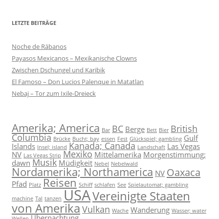
LETZTE BEITRÄGE
Noche de Rábanos
Payasos Mexicanos – Mexikanische Clowns
Zwischen Dschungel und Karibik
El Famoso – Don Lucios Palenque in Matatlan
Nebaj – Tor zum Ixile-Dreieck
Amerika; America
BC
British
Berge
Bar
Bett
Bier
Columbia
Gulf
Brücke
Bucht; bay
essen
Fest
Glückspiel; gambling
Kanada; Canada
Islands
Las Vegas
Insel; island
Landschaft
Mexiko
NV
Mittelamerika
Morgenstimmung;
Las Vegas Strip
Musik
dawn
Müdigkeit
Nebel
Nebelwald
Nordamerika; Northamerica
Oaxaca
NV
Reisen
Pfad
Platz
Schiff
schlafen
See
Spielautomat; gambling
USA
Vereinigte Staaten
machine
Tal
tanzen
von Amerika
Vulkan
Wanderung
Wache
Wasser; water
Übernachtung
Wellen