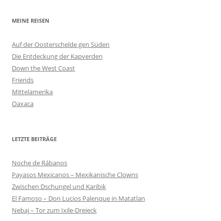
MEINE REISEN
Auf der Oosterschelde gen Süden
Die Entdeckung der Kapverden
Down the West Coast
Friends
Mittelamerika
Oaxaca
LETZTE BEITRÄGE
Noche de Rábanos
Payasos Mexicanos – Mexikanische Clowns
Zwischen Dschungel und Karibik
El Famoso – Don Lucios Palenque in Matatlan
Nebaj – Tor zum Ixile-Dreieck