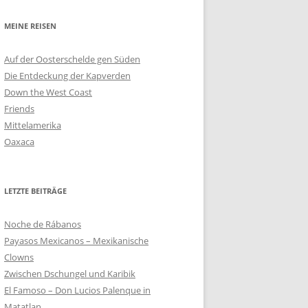
MEINE REISEN
Auf der Oosterschelde gen Süden
Die Entdeckung der Kapverden
Down the West Coast
Friends
Mittelamerika
Oaxaca
LETZTE BEITRÄGE
Noche de Rábanos
Payasos Mexicanos – Mexikanische
Clowns
Zwischen Dschungel und Karibik
El Famoso – Don Lucios Palenque in
Matatlan