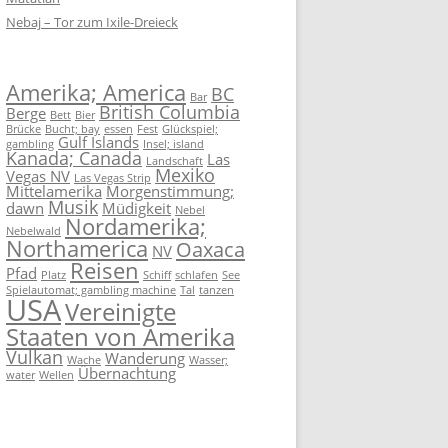
Nebaj – Tor zum Ixile-Dreieck
Amerika; America
BC
Bar
British Columbia
Berge
Bett
Bier
Brücke
Bucht; bay
essen
Fest
Glückspiel;
Gulf Islands
gambling
Insel; island
Kanada; Canada
Las
Landschaft
Mexiko
Vegas NV
Las Vegas Strip
Mittelamerika
Morgenstimmung;
Musik
dawn
Müdigkeit
Nebel
Nordamerika;
Nebelwald
Northamerica
Oaxaca
NV
Reisen
Pfad
Platz
Schiff
schlafen
See
Spielautomat; gambling machine
Tal
tanzen
USA
Vereinigte
Staaten von Amerika
Vulkan
Wanderung
Wache
Wasser;
Übernachtung
water
Wellen