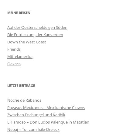
MEINE REISEN
Auf der Oosterschelde gen Süden
Die Entdeckung der Kapverden
Down the West Coast
Friends
Mittelamerika
Oaxaca
LETZTE BEITRÄGE
Noche de Rábanos
Payasos Mexicanos – Mexikanische Clowns
Zwischen Dschungel und Karibik
El Famoso – Don Lucios Palenque in Matatlan
Nebaj – Tor zum Ixile-Dreieck