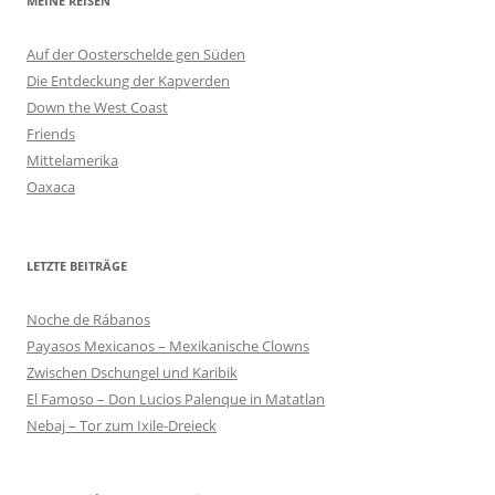
MEINE REISEN
Auf der Oosterschelde gen Süden
Die Entdeckung der Kapverden
Down the West Coast
Friends
Mittelamerika
Oaxaca
LETZTE BEITRÄGE
Noche de Rábanos
Payasos Mexicanos – Mexikanische Clowns
Zwischen Dschungel und Karibik
El Famoso – Don Lucios Palenque in Matatlan
Nebaj – Tor zum Ixile-Dreieck