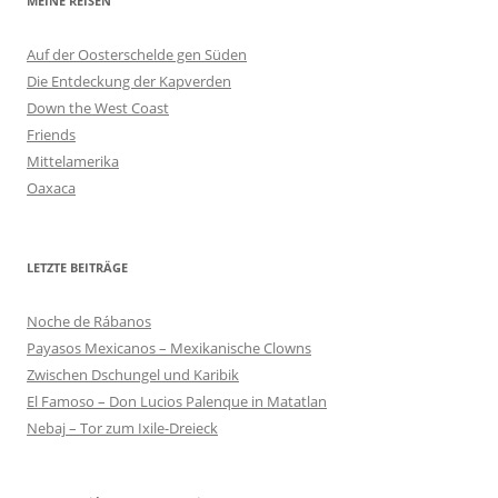
MEINE REISEN
Auf der Oosterschelde gen Süden
Die Entdeckung der Kapverden
Down the West Coast
Friends
Mittelamerika
Oaxaca
LETZTE BEITRÄGE
Noche de Rábanos
Payasos Mexicanos – Mexikanische Clowns
Zwischen Dschungel und Karibik
El Famoso – Don Lucios Palenque in Matatlan
Nebaj – Tor zum Ixile-Dreieck