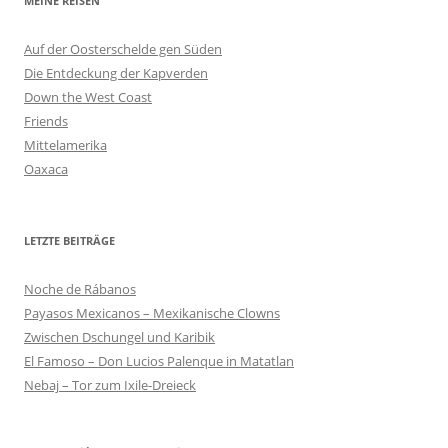
MEINE REISEN
Auf der Oosterschelde gen Süden
Die Entdeckung der Kapverden
Down the West Coast
Friends
Mittelamerika
Oaxaca
LETZTE BEITRÄGE
Noche de Rábanos
Payasos Mexicanos – Mexikanische Clowns
Zwischen Dschungel und Karibik
El Famoso – Don Lucios Palenque in Matatlan
Nebaj – Tor zum Ixile-Dreieck