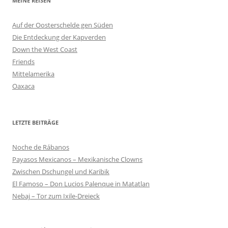
MEINE REISEN
Auf der Oosterschelde gen Süden
Die Entdeckung der Kapverden
Down the West Coast
Friends
Mittelamerika
Oaxaca
LETZTE BEITRÄGE
Noche de Rábanos
Payasos Mexicanos – Mexikanische Clowns
Zwischen Dschungel und Karibik
El Famoso – Don Lucios Palenque in Matatlan
Nebaj – Tor zum Ixile-Dreieck